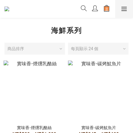
海鮮系列
商品排序
每頁顯示 24 個
實味香-煙燻乳酪絲
實味香-碳烤魷魚片