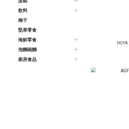
蛋糕
飲料
梅干
堅果零食
海鮮零食
HOY
泡麵碗麵
廚房食品