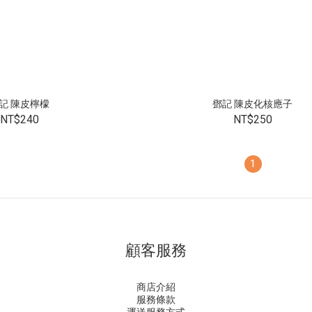
記 陳皮檸檬
鄧記 陳皮化核應子
NT$240
NT$250
1
顧客服務
商店介紹
服務條款
運送服務方式