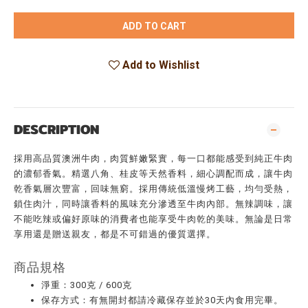
ADD TO CART
Add to Wishlist
DESCRIPTION
採用高品質澳洲牛肉，肉質鮮嫩緊實，每一口都能感受到純正牛肉
的濃郁香氣。精選八角、桂皮等天然香料，細心調配而成，讓牛肉
乾香氣層次豐富，回味無窮。採用傳統低溫慢烤工藝，均勻受熱，
鎖住肉汁，同時讓香料的風味充分滲透至牛肉內部。無辣調味，讓
不能吃辣或偏好原味的消費者也能享受牛肉乾的美味。無論是日常
享用還是贈送親友，都是不可錯過的優質選擇。
商品規格
淨重：300克 / 600克
保存方式：有無開封都請冷藏保存並於30天內食用完畢。