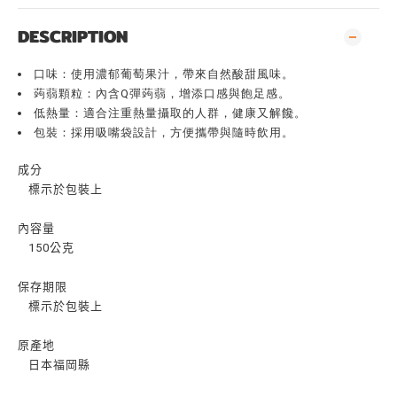
DESCRIPTION
口味：使用濃郁葡萄果汁，帶來自然酸甜風味。
蒟蒻顆粒：內含Q彈蒟蒻，增添口感與飽足感。
低熱量：適合注重熱量攝取的人群，健康又解饞。
包裝：採用吸嘴袋設計，方便攜帶與隨時飲用。
成分
標示於包裝上
內容量
150公克
保存期限
標示於包裝上
原產地
日本福岡縣