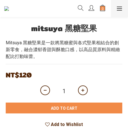
mitsuya 黑糖堅果
Mitsuya 黑糖堅果是一款將黑糖蜜與各式堅果相結合的創
新零食，融合濃郁香甜與酥脆口感，以高品質原料與精緻
配比打動味蕾。
NT$120
ADD TO CART
Add to Wishlist