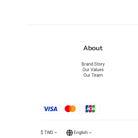
About
Brand Story
Our Values
Our Team
$
TWD
English