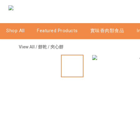
Shop All
Featured Products
實味香肉類食品
I
View All
/
餅乾
/
夾心餅