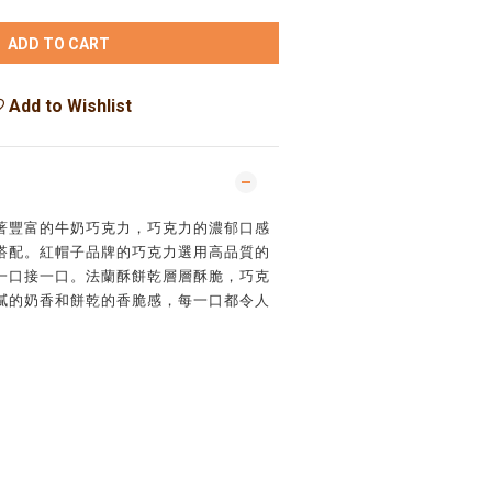
ADD TO CART
Add to Wishlist
著豐富的牛奶巧克力，巧克力的濃郁口感
搭配。紅帽子品牌的巧克力選用高品質的
一口接一口。法蘭酥餅乾層層酥脆，巧克
膩的奶香和餅乾的香脆感，每一口都令人