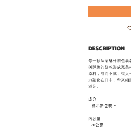
DESCRIPTION
每一顆法蘭酥外層包裹
與酥脆的餅乾形成完美
原料，甜而不膩，讓人
力融化在口中，帶來細
滿足。
成分
標示於包裝上
內容量
78公克